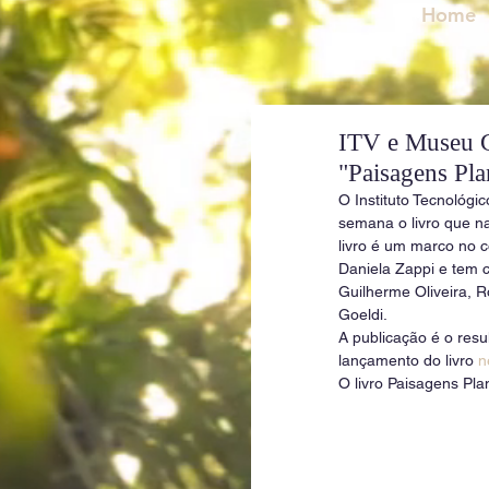
Home
ITV e Museu Go
"Paisagens Pla
O Instituto Tecnológi
semana o livro que na
livro é um marco no c
Daniela Zappi e tem c
Guilherme Oliveira, R
Goeldi.
A publicação é o resu
lançamento do livro 
n
O livro Paisagens Pla