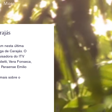
More
rajás
am nesta última 
ga de Carajás. O 
uisadora do ITV 
ietti, Vera Fonseca, 
 Paraense Emilio 
 mais sobre o 