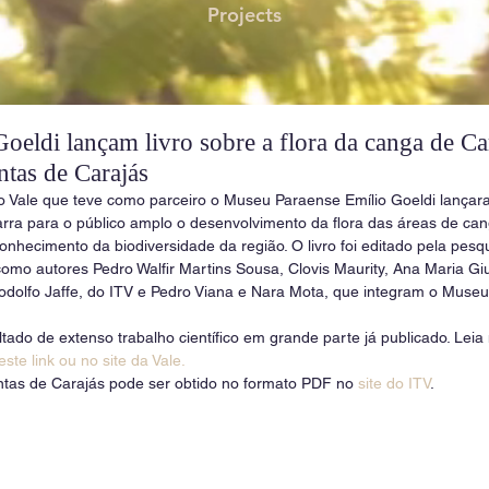
Projects
eldi lançam livro sobre a flora da canga de Ca
ntas de Carajás
co Vale que teve como parceiro o Museu Paraense Emílio Goeldi lançar
rra para o público amplo o desenvolvimento da flora das áreas de can
onhecimento da biodiversidade da região. O livro foi editado pela pesq
omo autores Pedro Walfir Martins Sousa, Clovis Maurity, Ana Maria Giul
odolfo Jaffe, do ITV e Pedro Viana e Nara Mota, que integram o Museu
ltado de extenso trabalho científico em grande parte já publicado. Leia
este link
 ou 
no site da Vale.
ntas de Carajás pode ser obtido no formato PDF no 
site do ITV
.